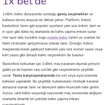
1x bet’de
1xBet, bahis dünyasında sunduğu
geniş seçenekler
ve
kullanıcı dostu arayüzü ile dikkat çeker. Platform, futbol,
basketbol, tenis gibi popüler sporların yanı sıra; kriket, dart ve
e-spor gibi daha niş alanlarda da bahis yapma imkanı sunar.
Her spor dalı, kendine özgü
mobile bahis
türleri ve oranları ile
farklı stratejiler geliştirmeye olanak tanır. Örneğin, futbol
maçlarında klasik galibiyet bahsinin yanı sıra, korner sayısı veya
kart sayısı gibi detaylı bahis seçenekleri de bulunur.
Basketbol tutkunları için 1xBet, maç kazananı dışında periyot
galibi ya da toplam sayı üst/alt gibi seçeneklerle çeşitlilik
sunar.
Tenis karşılaşmalarında
ise set veya oyun bazında
bahisler yapılabilir. Bu çeşitlilik, kullanıcıların stratejik kararlar
almasına olanak tanır ve deneyimi daha heyecanlı hale getirir.
Ayrıca, canlı bahis seçeneği sayesinde maç esnasında değişen
oranlarla dinamik bir şekilde bahis yapma imkanı
sunulmaktadır.