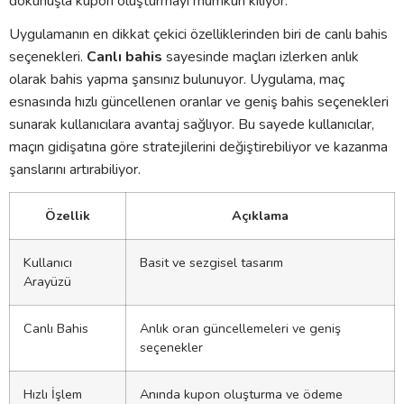
dokunuşla kupon oluşturmayı mümkün kılıyor.
Uygulamanın en dikkat çekici özelliklerinden biri de canlı bahis
seçenekleri.
Canlı bahis
sayesinde maçları izlerken anlık
olarak bahis yapma şansınız bulunuyor. Uygulama, maç
esnasında hızlı güncellenen oranlar ve geniş bahis seçenekleri
sunarak kullanıcılara avantaj sağlıyor. Bu sayede kullanıcılar,
maçın gidişatına göre stratejilerini değiştirebiliyor ve kazanma
şanslarını artırabiliyor.
Özellik
Açıklama
Kullanıcı
Basit ve sezgisel tasarım
Arayüzü
Canlı Bahis
Anlık oran güncellemeleri ve geniş
seçenekler
Hızlı İşlem
Anında kupon oluşturma ve ödeme