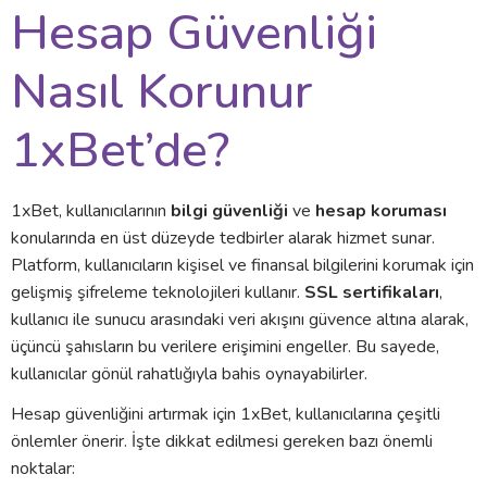
Hesap Güvenliği
Nasıl Korunur
1xBet’de?
1xBet, kullanıcılarının
bilgi güvenliği
ve
hesap koruması
konularında en üst düzeyde tedbirler alarak hizmet sunar.
Platform, kullanıcıların kişisel ve finansal bilgilerini korumak için
gelişmiş şifreleme teknolojileri kullanır.
SSL sertifikaları
,
kullanıcı ile sunucu arasındaki veri akışını güvence altına alarak,
üçüncü şahısların bu verilere erişimini engeller. Bu sayede,
kullanıcılar gönül rahatlığıyla bahis oynayabilirler.
Hesap güvenliğini artırmak için 1xBet, kullanıcılarına çeşitli
önlemler önerir. İşte dikkat edilmesi gereken bazı önemli
noktalar: