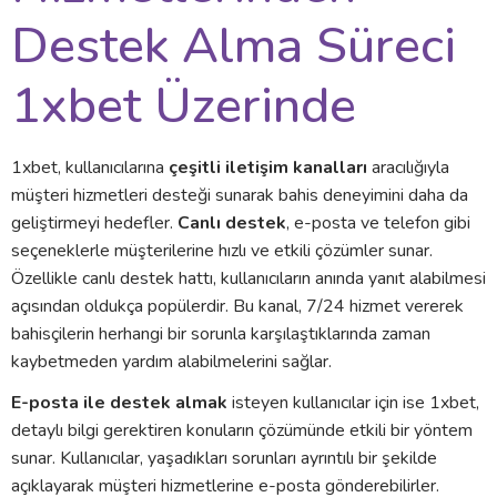
Destek Alma Süreci
1xbet Üzerinde
1xbet, kullanıcılarına
çeşitli iletişim kanalları
aracılığıyla
müşteri hizmetleri desteği sunarak bahis deneyimini daha da
geliştirmeyi hedefler.
Canlı destek
, e-posta ve telefon gibi
seçeneklerle müşterilerine hızlı ve etkili çözümler sunar.
Özellikle canlı destek hattı, kullanıcıların anında yanıt alabilmesi
açısından oldukça popülerdir. Bu kanal, 7/24 hizmet vererek
bahisçilerin herhangi bir sorunla karşılaştıklarında zaman
kaybetmeden yardım alabilmelerini sağlar.
E-posta ile destek almak
isteyen kullanıcılar için ise 1xbet,
detaylı bilgi gerektiren konuların çözümünde etkili bir yöntem
sunar. Kullanıcılar, yaşadıkları sorunları ayrıntılı bir şekilde
açıklayarak müşteri hizmetlerine e-posta gönderebilirler.