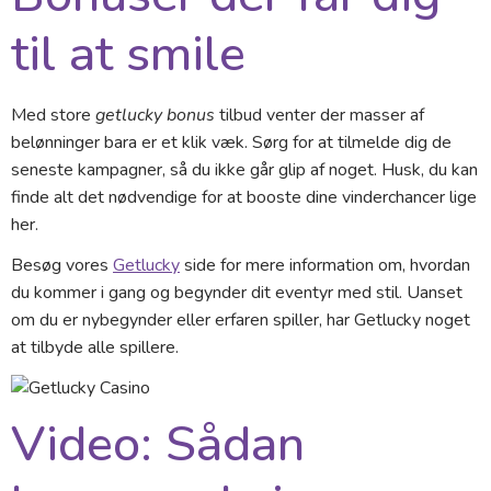
til at smile
Med store
getlucky bonus
tilbud venter der masser af
belønninger bara er et klik væk. Sørg for at tilmelde dig de
seneste kampagner, så du ikke går glip af noget. Husk, du kan
finde alt det nødvendige for at booste dine vinderchancer lige
her.
Besøg vores
Getlucky
side for mere information om, hvordan
du kommer i gang og begynder dit eventyr med stil. Uanset
om du er nybegynder eller erfaren spiller, har Getlucky noget
at tilbyde alle spillere.
Video: Sådan