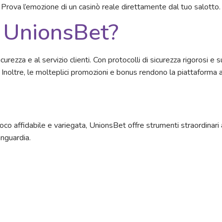
. Prova l’emozione di un casinò reale direttamente dal tuo salotto.
e UnionsBet?
curezza e al servizio clienti. Con protocolli di sicurezza rigorosi e
. Inoltre, le molteplici promozioni e bonus rendono la piattaforma a
i gioco affidabile e variegata, UnionsBet offre strumenti straordinar
anguardia.