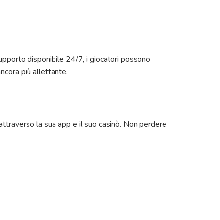
 supporto disponibile 24/7, i giocatori possono
ncora più allettante.
i attraverso la sua app e il suo casinò. Non perdere