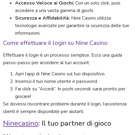
Accesso Veloce ai Giochi:
Con un solo click, puoi
accedere a una vasta gamma di giochi.
Sicurezza e Affidabilità:
Nine Casino utilizza
tecnologie avanzate per garantire la sicurezza delle tue
informazioni.
Come effettuare il login su Nine Casino
Effettuare il login è un processo semplice. Ecco una guida
passo-passo per accedere al tuo account:
Apri l’app di Nine Casino sul tuo dispositivo.
Inserisci il tuo nome utente e password.
Fai click su “Accedi”. In pochi secondi, sarai pronto per
giocare!
Se dovessi riscontrare problemi durante il login, l’assistenza
clienti è sempre disponibile per aiutarti.
Ninecasino
: Il tuo partner di gioco