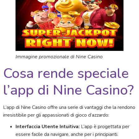
Immagine promozionale di Nine Casino
Cosa rende speciale
l’app di Nine Casino?
L’app di Nine Casino offre una serie di vantaggi che la rendono
irresistibile per gli appassionati di gioco d’azzardo:
Interfaccia Utente Intuitiva:
L’app è progettata per
essere facile da navigare, anche per i principianti.