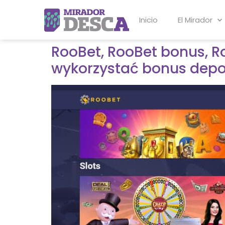
Inicio
El Mirador
RooBet, RooBet bonus, R
wykorzystać bonus dep