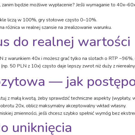
us, zanim będzie możliwe wypłacenie? Jeśli wymaganie to 40x–60x
wykle liczą w 100%, gry stołowe często 0–10%.
mna różnica w realnej szansie na zrealizowanie warunku.
s do realnej wartości
LN z warunkiem 40x i możesz grać tylko na slotach o RTP ~96%, 
 (np. 50 PLN z 10x) często daje lepszy zwrot niż duży z niereal
pozytowa — jak postęp
tuj z małą kwotą, żeby sprawdzić techniczne aspekty (wypłaty, w
a obrotu 20x, oblicz maksymalny akceptowalny wkład własny.
niskiej zmienności, jeśli chcesz szybko spełnić wymóg bez ekstr
o uniknięcia