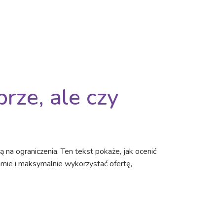
rze, ale czy
 na ograniczenia. Ten tekst pokaże, jak ocenić
lamie i maksymalnie wykorzystać ofertę,