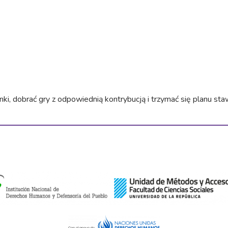
ki, dobrać gry z odpowiednią kontrybucją i trzymać się planu s