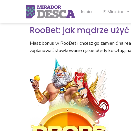
Inicio
El Mirador
RooBet: jak mądrze użyć
Masz bonus w RooBet i chcesz go zamienić na realn
zaplanować stawkowanie i jakie błędy kosztują na