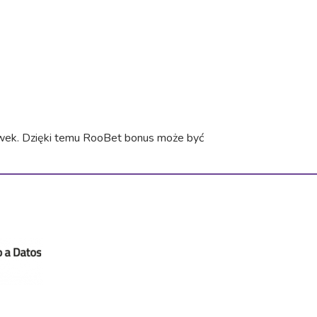
tawek. Dzięki temu RooBet bonus może być