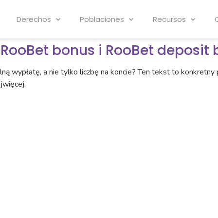
Derechos
Poblaciones
Recursos
 RooBet bonus i RooBet deposit
ą wypłatę, a nie tylko liczbę na koncie? Ten tekst to konkretny p
jwięcej.