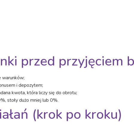
nki przed przyjęciem 
ie warunków;
 bonusem i depozytem;
ana kwota, która liczy się do obrotu;
0%, stoły dużo mniej lub 0%.
iałań (krok po kroku)