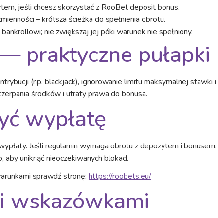
m, jeśli chcesz skorzystać z RooBet deposit bonus.
zmienności – krótsza ścieżka do spełnienia obrotu.
bankrollowi; nie zwiększaj jej póki warunek nie spełniony.
— praktyczne pułapki
ntrybucji (np. blackjack), ignorowanie limitu maksymalnej stawki i
zerpania środków i utraty prawa do bonusa.
zyć wypłatę
płaty. Jeśli regulamin wymaga obrotu z depozytem i bonusem, t
, aby uniknąć nieoczekiwanych blokad.
warunkami sprawdź stronę:
https://roobets.eu/
mi wskazówkami