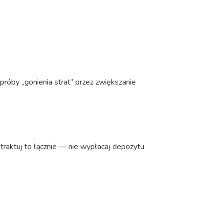
 próby „gonienia strat” przez zwiększanie
raktuj to łącznie — nie wypłacaj depozytu