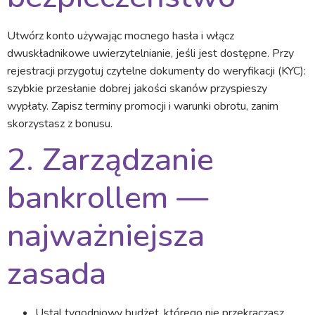
Utwórz konto używając mocnego hasła i włącz
dwuskładnikowe uwierzytelnianie, jeśli jest dostępne. Przy
rejestracji przygotuj czytelne dokumenty do weryfikacji (KYC):
szybkie przesłanie dobrej jakości skanów przyspieszy
wypłaty. Zapisz terminy promocji i warunki obrotu, zanim
skorzystasz z bonusu.
2. Zarządzanie
bankrollem —
najważniejsza
zasada
Ustal tygodniowy budżet, którego nie przekraczasz.