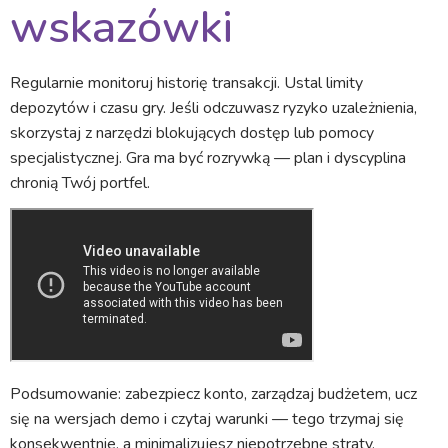
wskazówki
Regularnie monitoruj historię transakcji. Ustal limity
depozytów i czasu gry. Jeśli odczuwasz ryzyko uzależnienia,
skorzystaj z narzędzi blokujących dostęp lub pomocy
specjalistycznej. Gra ma być rozrywką — plan i dyscyplina
chronią Twój portfel.
Podsumowanie: zabezpiecz konto, zarządzaj budżetem, ucz
się na wersjach demo i czytaj warunki — tego trzymaj się
konsekwentnie, a minimalizujesz niepotrzebne straty.