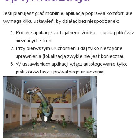
Jeśli planujesz grać mobilnie, aplikacja poprawia komfort, ale
wymaga kilku ustawień, by działać bez niespodzianek:
Pobierz aplikację z oficjalnego źródła — unikaj plików z
nieznanych stron.
Przy pierwszym uruchomieniu daj tylko niezbędne
uprawnienia (lokalizacja zwykle nie jest konieczna).
W ustawieniach aplikacji włącz autologowanie tylko
jeśli korzystasz z prywatnego urządzenia.