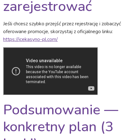
zarejestrować
Jeśli chcesz szybko przejść przez rejestrację i zobaczyć
oferowane promocje, skorzystaj z oficjalnego linku:
https://icekasyno-pl.com/
Podsumowanie —
konkretny plan (3