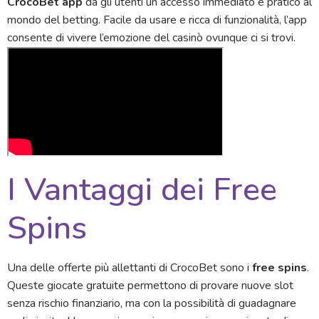
CrocoBet app
dà gli utenti un accesso immediato e pratico al
mondo del betting. Facile da usare e ricca di funzionalità, l’app
consente di vivere l’emozione del casinò ovunque ci si trovi.
I Vantaggi dei Free
Spins
Una delle offerte più allettanti di CrocoBet sono i
free spins
.
Queste giocate gratuite permettono di provare nuove slot
senza rischio finanziario, ma con la possibilità di guadagnare