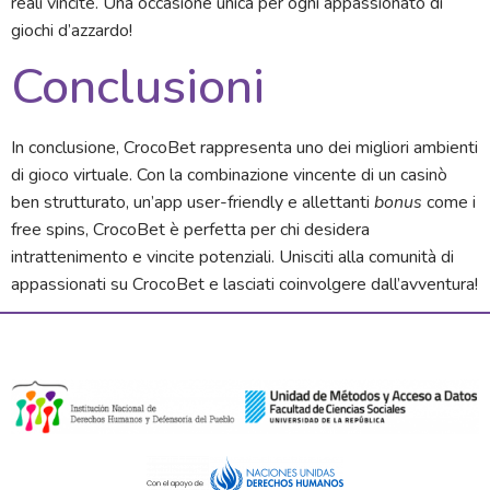
reali vincite. Una occasione unica per ogni appassionato di
giochi d’azzardo!
Conclusioni
In conclusione, CrocoBet rappresenta uno dei migliori ambienti
di gioco virtuale. Con la combinazione vincente di un casinò
ben strutturato, un’app user-friendly e allettanti
bonus
come i
free spins, CrocoBet è perfetta per chi desidera
intrattenimento e vincite potenziali. Unisciti alla comunità di
appassionati su CrocoBet e lasciati coinvolgere dall’avventura!