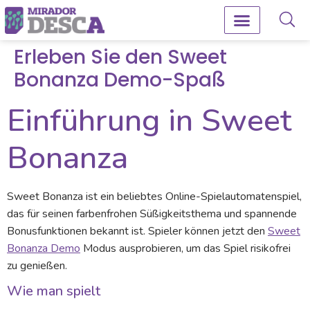
Erleben Sie den Sweet
Bonanza Demo-Spaß
Einführung in Sweet
Bonanza
Sweet Bonanza ist ein beliebtes Online-Spielautomatenspiel,
das für seinen farbenfrohen Süßigkeitsthema und spannende
Bonusfunktionen bekannt ist. Spieler können jetzt den
Sweet
Bonanza Demo
Modus ausprobieren, um das Spiel risikofrei
zu genießen.
Wie man spielt