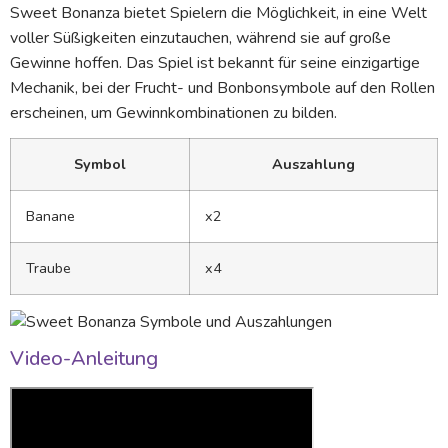
Sweet Bonanza bietet Spielern die Möglichkeit, in eine Welt
voller Süßigkeiten einzutauchen, während sie auf große
Gewinne hoffen. Das Spiel ist bekannt für seine einzigartige
Mechanik, bei der Frucht- und Bonbonsymbole auf den Rollen
erscheinen, um Gewinnkombinationen zu bilden.
Symbol
Auszahlung
Banane
x2
Traube
x4
Video-Anleitung