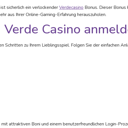
st sicherlich ein verlockender
Verdecasino
Bonus. Dieser Bonus k
mehr aus Ihrer Online-Gaming-Erfahrung herauszuholen.
i Verde Casino anmeld
en Schritten zu Ihrem Lieblingsspiel. Folgen Sie der einfachen A
 mit attraktiven Boni und einem benutzerfreundlichen Login-Pro