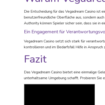
Die Entscheidung für das Vegadream Casino ist eine
benutzerfreundliche Oberfläche aus, sondern auch 
Authority können Spieler sicher sein, dass sie in 
Ein Engagement für Verantwortungsvo
Vegadream Casino setzt sich stark für verantwortu
kontrollieren und im Bedarfsfall Hilfe in Anspruch
Fazit
Das Vegadream Casino bietet eine einmalige Geleg
unterhaltsame Umgebung schafft. Probieren Sie es