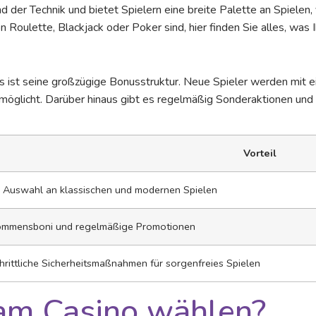
er Technik und bietet Spielern eine breite Palette an Spielen, v
Roulette, Blackjack oder Poker sind, hier finden Sie alles, was I
s ist seine großzügige Bonusstruktur. Neue Spieler werden mit 
ermöglicht. Darüber hinaus gibt es regelmäßig Sonderaktionen und B
Vorteil
 Auswahl an klassischen und modernen Spielen
ommensboni und regelmäßige Promotionen
hrittliche Sicherheitsmaßnahmen für sorgenfreies Spielen
m Casino wählen?