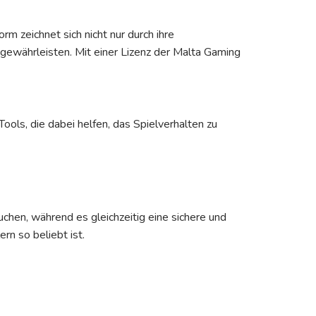
rm zeichnet sich nicht nur durch ihre
 gewährleisten. Mit einer Lizenz der Malta Gaming
ols, die dabei helfen, das Spielverhalten zu
chen, während es gleichzeitig eine sichere und
n so beliebt ist.