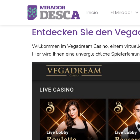
Inicio
El Mirador
Entdecken Sie den Vegad
Willkommen im Vegadream Casino, einem virtuellen
Hier wird Ihnen eine unvergleichliche Spielerfahru