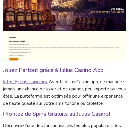
Jouez Partout grâce à Julius Casino App
https://juliuscasino.biz/
Avec la Julius Casino app, ne manquez
jamais une chance de jouer et de gagner, peu importe où vous
êtes. La plateforme est optimisée pour offrir une expérience
de haute qualité sur votre smartphone ou tablette.
Profitez de Spins Gratuits au Julius Casino!
Découvrez l’une des fonctionnalités les plus populaires : les