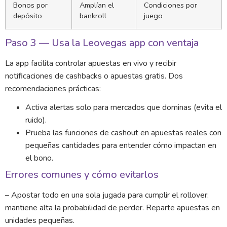
Bonos por
Amplían el
Condiciones por
depósito
bankroll
juego
Paso 3 — Usa la Leovegas app con ventaja
La app facilita controlar apuestas en vivo y recibir
notificaciones de cashbacks o apuestas gratis. Dos
recomendaciones prácticas:
Activa alertas solo para mercados que dominas (evita el
ruido).
Prueba las funciones de cashout en apuestas reales con
pequeñas cantidades para entender cómo impactan en
el bono.
Errores comunes y cómo evitarlos
– Apostar todo en una sola jugada para cumplir el rollover:
mantiene alta la probabilidad de perder. Reparte apuestas en
unidades pequeñas.