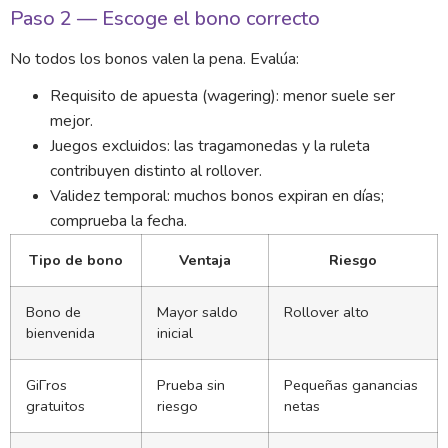
Paso 2 — Escoge el bono correcto
No todos los bonos valen la pena. Evalúa:
Requisito de apuesta (wagering): menor suele ser
mejor.
Juegos excluidos: las tragamonedas y la ruleta
contribuyen distinto al rollover.
Validez temporal: muchos bonos expiran en días;
comprueba la fecha.
Tipo de bono
Ventaja
Riesgo
Bono de
Mayor saldo
Rollover alto
bienvenida
inicial
GiГros
Prueba sin
Pequeñas ganancias
gratuitos
riesgo
netas