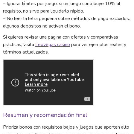
– Ignorar límites por juego: si un juego contribuye 10% al
requisito, no sirve para liquidarlo rápido.
– No leer la letra pequeña sobre métodos de pago excluidos:
algunos depósitos no activan el bono.
Si quieres revisar una página con ofertas y comparativas
prácticas, visita
Leovegas casino
para ver ejemplos reales y
términos actualizados.
Resumen y recomendación final
Prioriza bonos con requisitos bajos y juegos que aporten alto