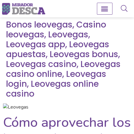
Bonos leovegas, Casino
leovegas, Leovegas,
Leovegas app, Leovegas
apuestas, Leovegas bonus,
Leovegas casino, Leovegas
casino online, Leovegas
login, Leovegas online
casino
Cómo aprovechar los