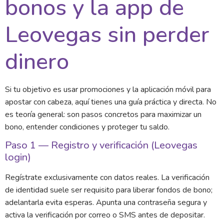
bonos y la app de
Leovegas sin perder
dinero
Si tu objetivo es usar promociones y la aplicación móvil para
apostar con cabeza, aquí tienes una guía práctica y directa. No
es teoría general: son pasos concretos para maximizar un
bono, entender condiciones y proteger tu saldo.
Paso 1 — Registro y verificación (Leovegas
login)
Regístrate exclusivamente con datos reales. La verificación
de identidad suele ser requisito para liberar fondos de bono;
adelantarla evita esperas. Apunta una contraseña segura y
activa la verificación por correo o SMS antes de depositar.