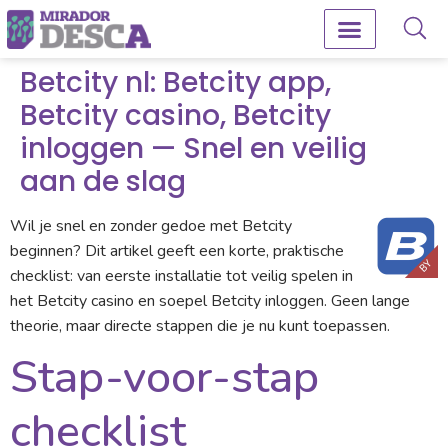
Betcity nl: Betcity app,
Betcity casino, Betcity
inloggen — Snel en veilig
aan de slag
Wil je snel en zonder gedoe met Betcity
beginnen? Dit artikel geeft een korte, praktische
checklist: van eerste installatie tot veilig spelen in
het Betcity casino en soepel Betcity inloggen. Geen lange
theorie, maar directe stappen die je nu kunt toepassen.
Stap-voor-stap
checklist