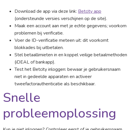
Download de app via deze link:
Betcity app
(ondersteunde versies verschijnen op de site).
Maak een account aan met je echte gegevens; voorkom
problemen bij verificatie.
Voer de ID-verificatie meteen uit: dit voorkomt
blokkades bij uitbetalen.
Stel betaallimieten in en koppel veilige betaalmethoden
(iDEAL of bankapp).
Test het Betcity inloggen: bewaar je gebruikersnaam
niet in gedeelde apparaten en activeer
tweefactorauthenticatie als beschikbaar.
Snelle
probleemoplossing
Kun je niet inloggen? Controleer eerst of je gebruikersnaam