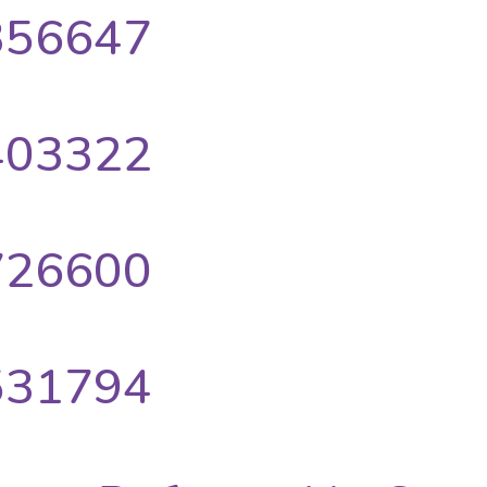
356647
403322
726600
531794